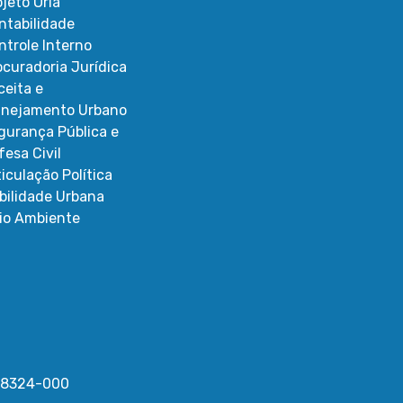
ojeto Orla
ntabilidade
ntrole Interno
ocuradoria Jurídica
ceita e
anejamento Urbano
gurança Pública e
fesa Civil
ticulação Política
bilidade Urbana
io Ambiente
 58324-000