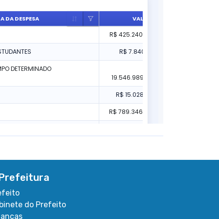
Prefeitura
efeito
binete do Prefeito
nanças