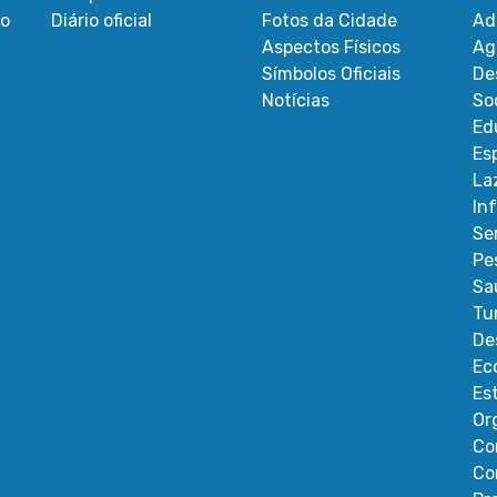
ão
Diário oficial
Fotos da Cidade
Ad
Aspectos Físicos
Ag
Símbolos Oficiais
De
Notícias
So
Ed
Es
La
In
Se
Pe
Sa
Tu
De
Ec
Es
Or
Co
Co