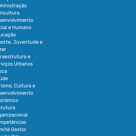
ministração
ricultura
senvolvimento
cial e Humano
ucação
porte, Juventude e
zer
fraestrutura e
rviços Urbanos
sca
úde
rismo, Cultura e
senvolvimento
onômico
trutura
ganizacional
mpetências
mitê Gestor