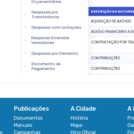
Publicações
A Cidade
A 
Documentos
História
Pr
Manuais
Mapa
Ga
co
Campanhas
Hino Oficial
Fi