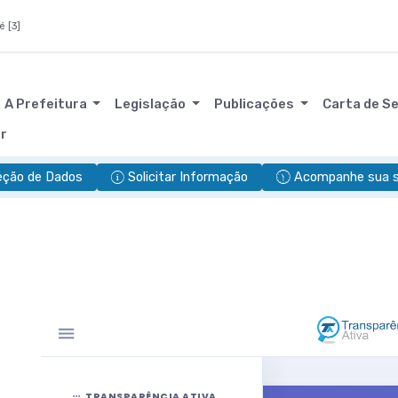
é [3]
A Prefeitura
Legislação
Publicações
Carta de S
or
eção de Dados
Solicitar Informação
Acompanhe sua so