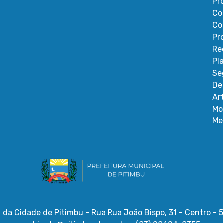
Pr
Co
Co
Pr
Re
Pl
Se
De
Ar
Mo
Me
a da Cidade de Pitimbu - Rua Rua João Bispo, 31 - Centro -