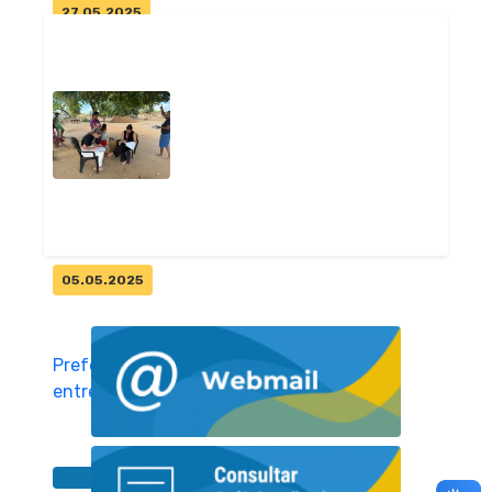
27.05.2025
Prefeitura de Pitimbu entrega
tablets aos agentes
comunitári...
Geral
05.05.2025
Prefeitura de Pitimbu realiza
entrega de absorventes pelo
Pr...
Geral