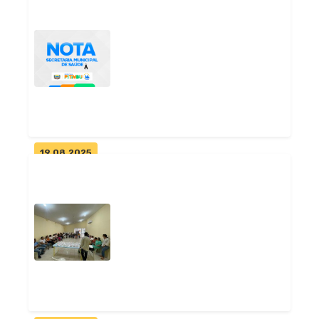
Prefeitura de Pitimbu publica
portaria e instaura
sindicânci...
Geral
19.08.2025
Nota oficial da Prefeitura de
Pitimbu sobre o caso da
gestan...
Geral