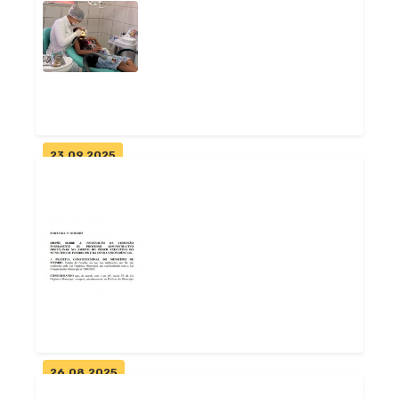
Primeira bebê de 2026 de
Pitimbu nasce no Pronto
Atendimento...
Geral
23.09.2025
UBS do Mucuim garante
atendimento de qualidade à
população d...
Geral
26.08.2025