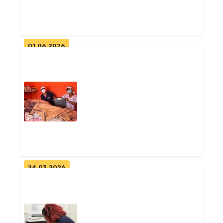
Geral
01.06.2026
Pitimbu é contemplada com
Unidade Odontológica Móvel e
equip...
Geral
24.03.2026
Programa Restaurando Vidas
leva cuidado e dignidade a