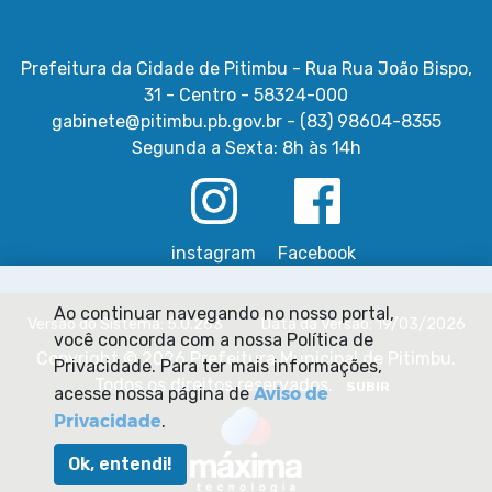
Prefeitura da Cidade de Pitimbu - Rua Rua João Bispo,
31 - Centro - 58324-000
gabinete@pitimbu.pb.gov.br - (83) 98604-8355
Segunda a Sexta: 8h às 14h
instagram
Facebook
Ao continuar navegando no nosso portal,
Versão do Sistema: 5.0.263
Data da Versão: 19/03/2026
você concorda com a nossa Política de
Copyright © 2026 Prefeitura Municipal de Pitimbu.
Privacidade. Para ter mais informações,
Todos os direitos reservados.
SUBIR
Aviso de
acesse nossa página de
Privacidade
.
Ok, entendi!