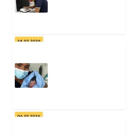
pacien...
Geral
24.02.2026
Laboratório Municipal de
Pitimbu amplia capacidade e
realiza...
Geral
06.01.2026