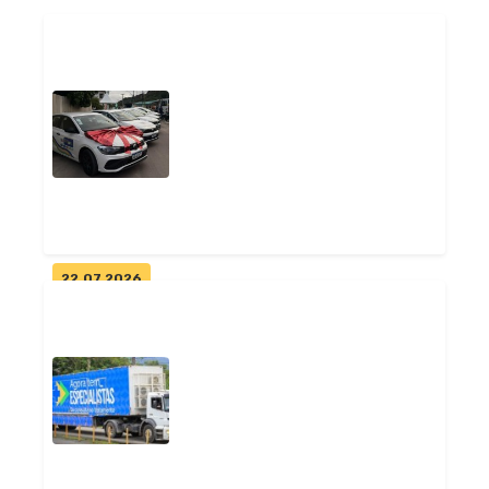
22.07.2026
Prefeitura de Pitimbu renova
frota da Saúde e amplia
atendim...
Geral