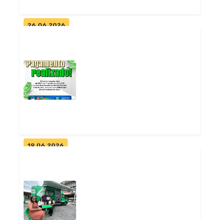
26.06.2026
Prefeita Adelma Cristovam
convida população para
lançamento...
Geral
19.06.2026
Prefeitura de Pitimbu realiza
pagamento do Componente
de Qua...