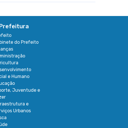
Prefeitura
efeito
binete do Prefeito
nanças
ministração
ricultura
senvolvimento
cial e Humano
ucação
porte, Juventude e
zer
fraestrutura e
rviços Urbanos
sca
úde