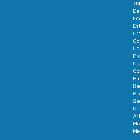
Tu
De
Ec
Es
Or
Co
Co
Pr
Co
Co
Pr
Re
Pl
Se
De
Ar
Mo
Me