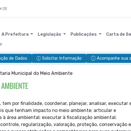
é [3]
A Prefeitura
Legislação
Publicações
Carta de S
or
eção de Dados
Solicitar Informação
Acompanhe sua so
taria Municipal do Meio Ambiente
 AMBIENTE
 tem por finalidade, coordenar, planejar,
analisar, executar 
iais que tenham impacto no meio
ambiente; articular e
s à área ambiental; executar à
fiscalização ambiental;
ontrole, regularização, valoração,
proteção, conservação e