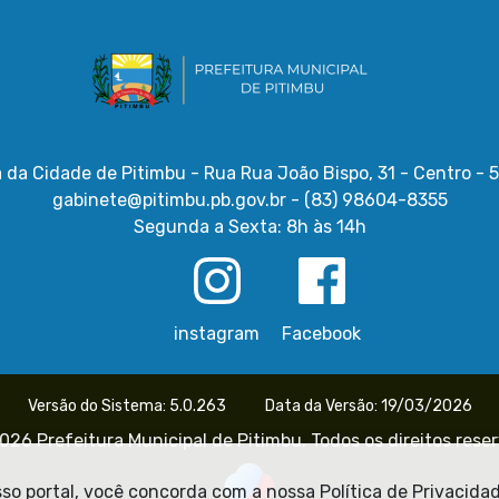
a da Cidade de Pitimbu - Rua Rua João Bispo, 31 - Centro -
gabinete@pitimbu.pb.gov.br - (83) 98604-8355
Segunda a Sexta: 8h às 14h
instagram
Facebook
Versão do Sistema: 5.0.263
Data da Versão: 19/03/2026
026 Prefeitura Municipal de Pitimbu. Todos os direitos rese
o portal, você concorda com a nossa Política de Privacidad