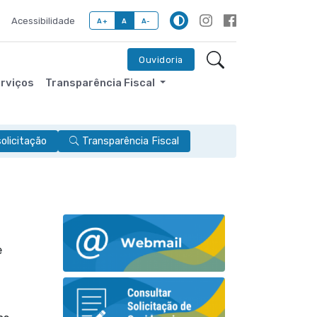
Acessibilidade
A+
A
A-
Ouvidoria
erviços
Transparência Fiscal
licitação
Transparência Fiscal
e