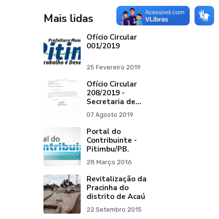
Mais lidas
Ofício Circular
001/2019
25 Fevereiro 2019
Ofício Circular
208/2019 -
Secretaria de
Finanças
07 Agosto 2019
(Assunto:
Arrecadação de
Portal do
Tributos)
Contribuinte -
Pitimbu/PB.
28 Março 2016
Revitalização da
Pracinha do
distrito de Acaú
22 Setembro 2015