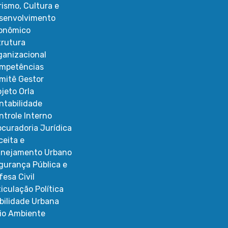
rismo, Cultura e
senvolvimento
onômico
trutura
ganizacional
mpetências
mitê Gestor
ojeto Orla
ntabilidade
ntrole Interno
ocuradoria Jurídica
ceita e
anejamento Urbano
gurança Pública e
fesa Civil
ticulação Política
bilidade Urbana
io Ambiente