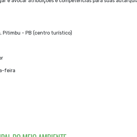
ar e avocar atribuições e
competências para suas autarqui
, Pitimbu - PB (centro turístico)
br
a-feira