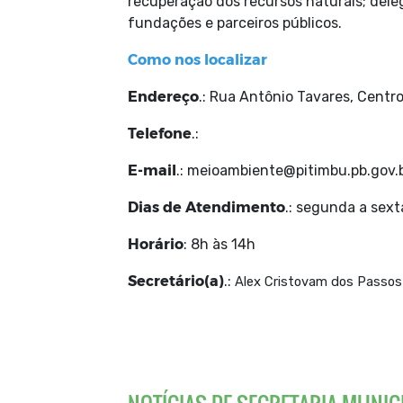
recuperação dos recursos naturais; deleg
fundações e parceiros públicos.
Como nos localizar
Endereço
.: Rua Antônio Tavares, Centro
Telefone
.:
E-mail
.: meioambiente@pitimbu.pb.gov.
Dias de Atendimento
.: segunda a sext
Horário
: 8h às 14h
Secretário(a)
.:
Alex Cristovam dos Passos