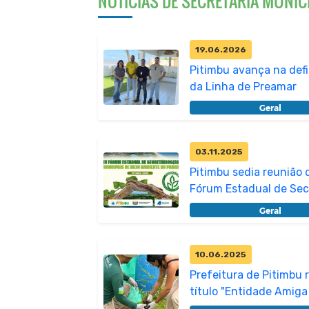
NOTÍCIAS DE SECRETARIA MUNIC
19.06.2026
Pitimbu avança na def
da Linha de Preamar
Geral
03.11.2025
Pitimbu sedia reunião 
Fórum Estadual de Sec
Munic...
Geral
10.06.2025
Prefeitura de Pitimbu 
título "Entidade Amiga
Natur...