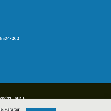
 58324-000
rvados.
SUBIR
e. Para ter