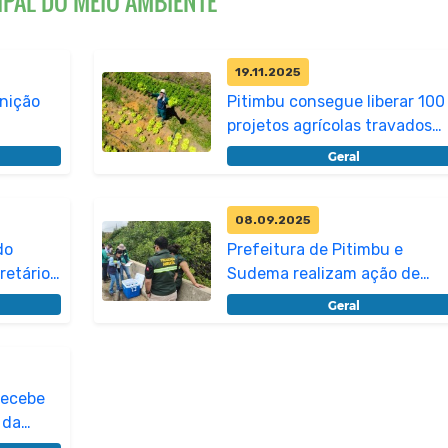
IPAL DO MEIO AMBIENTE
19.11.2025
inição
Pitimbu consegue liberar 100
projetos agrícolas travados
há...
Geral
08.09.2025
do
Prefeitura de Pitimbu e
retários
Sudema realizam ação de
monitorament...
Geral
recebe
 da