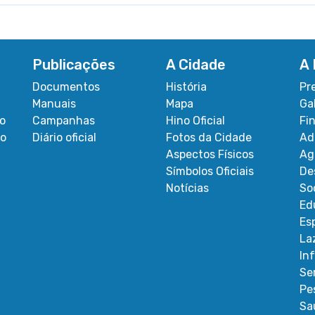
Publicações
A Cidade
A 
Documentos
História
Pr
Manuais
Mapa
Ga
co
Campanhas
Hino Oficial
Fi
ão
Diário oficial
Fotos da Cidade
Ad
Aspectos Físicos
Ag
Símbolos Oficiais
De
Notícias
So
Ed
Es
La
In
Se
Pe
Sa