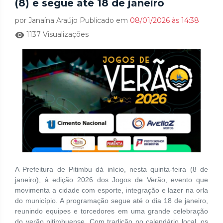
(8) e segue até 18 de janeiro
por Janaína Araújo Publicado em
08/01/2026 às 14:38
1137 Visualizações
A Prefeitura de Pitimbu dá início, nesta quinta-feira (8 de
janeiro), à edição 2026 dos Jogos de Verão, evento que
movimenta a cidade com esporte, integração e lazer na orla
do município. A programação segue até o dia 18 de janeiro,
reunindo equipes e torcedores em uma grande celebração
do verão pitimbuense. Com tradição no calendário local, os