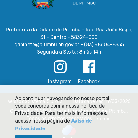
Prefeitura da Cidade de Pitimbu - Rua Rua João Bispo,
31 - Centro - 58324-000
gabinete@pitimbu.pb.gov.br - (83) 98604-8355
Segunda a Sexta: 8h às 14h
instagram
Facebook
Ao continuar navegando no nosso portal,
Versão do Sistema: 5.0.263
Data da Versão: 19/03/2026
você concorda com a nossa Política de
Copyright © 2026 Prefeitura Municipal de Pitimbu.
Privacidade. Para ter mais informações,
Todos os direitos reservados.
SUBIR
Aviso de
acesse nossa página de
Privacidade
.