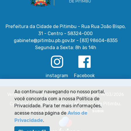
Prefeitura da Cidade de Pitimbu - Rua Rua João Bispo,
31 - Centro - 58324-000
gabinete@pitimbu.pb.gov.br - (83) 98604-8355
Segunda a Sexta: 8h às 14h
instagram
Facebook
Ao continuar navegando no nosso portal,
Versão do Sistema: 5.0.263
Data da Versão: 19/03/2026
você concorda com a nossa Política de
Copyright © 2026 Prefeitura Municipal de Pitimbu.
Privacidade. Para ter mais informações,
Todos os direitos reservados.
SUBIR
Aviso de
acesse nossa página de
Privacidade
.