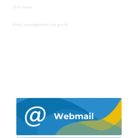
13:00 horas.
Email
: assjur@pitimbu.pb.gov.br