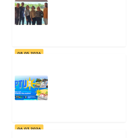
Prefeitura de Pitimbu
inaugura nova Praça de Acaú
e amplia e...
Geral
08.05.2026
Pitimbu articula parcerias
para fortalecer
desenvolvimento d...
Geral
06.03.2026