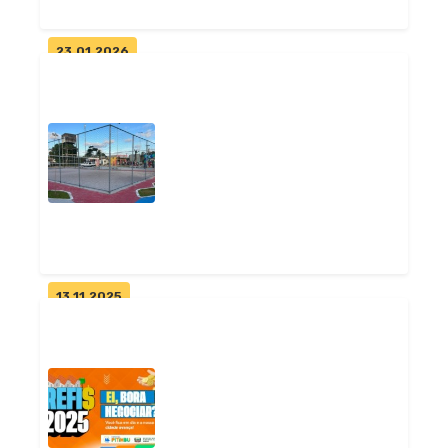
23.01.2026
Prefeitura de Pitimbu
convoca população para
oficinas do Pla...
Geral
13.11.2025
Pitimbu inaugura quarta
praça rural e reforça política
de cu...