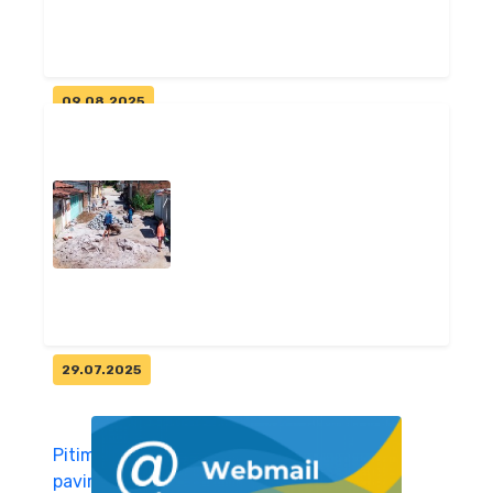
Geral
09.08.2025
Refis Pitimbu 2025:
Negociação de dívidas
municipais continu...
Geral
29.07.2025
Pitimbu avança com obra de
pavimentação da Rua do Rio