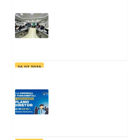
Prefeitura de Pitimbu oferece
20% de desconto no IPTU para
p...
Geral
26.02.2026
Pitimbu debate futuro urbano
em audiência pública do Plano
D...
Geral