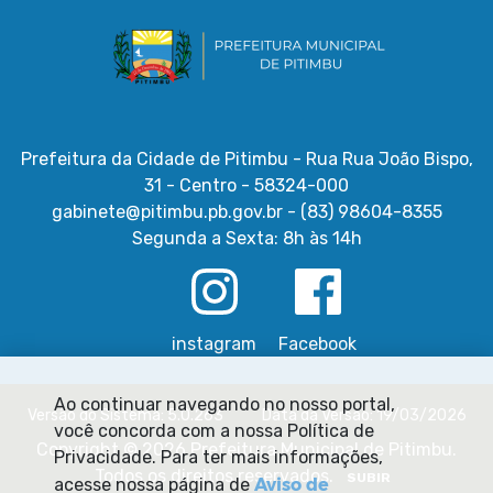
Prefeitura da Cidade de Pitimbu - Rua Rua João Bispo,
31 - Centro - 58324-000
gabinete@pitimbu.pb.gov.br - (83) 98604-8355
Segunda a Sexta: 8h às 14h
instagram
Facebook
Ao continuar navegando no nosso portal,
Versão do Sistema: 5.0.263
Data da Versão: 19/03/2026
você concorda com a nossa Política de
Copyright © 2026 Prefeitura Municipal de Pitimbu.
Privacidade. Para ter mais informações,
Todos os direitos reservados.
SUBIR
Aviso de
acesse nossa página de