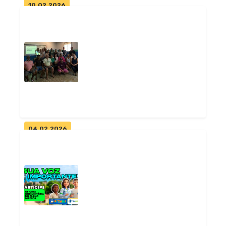
10.02.2026
Prefeita Adelma Cristovam
convoca população para
audiência p...
Geral
04.02.2026
Oficinas do Plano Diretor
reúnem moradores de Pitimbu
e Acaú...
Geral