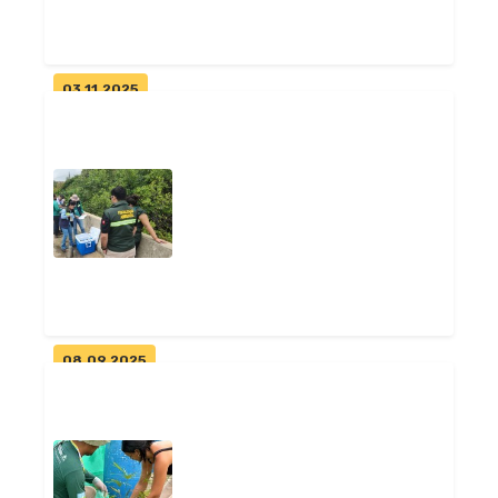
Geral
03.11.2025
Pitimbu sedia reunião do
Fórum Estadual de
Secretários Munic...
Geral
08.09.2025
Prefeitura de Pitimbu e
Sudema realizam ação de