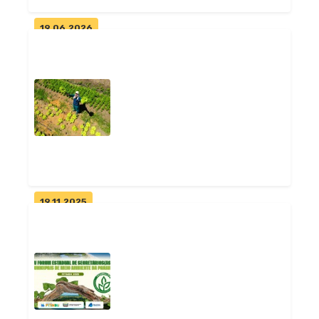
19.06.2026
Pitimbu avança na definição
da Linha de Preamar
Geral
19.11.2025
Pitimbu consegue liberar 100
projetos agrícolas travados
há...