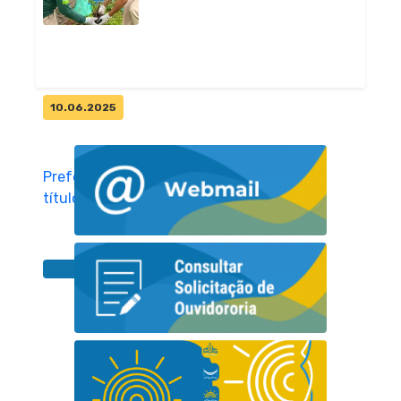
monitorament...
Geral
10.06.2025
Prefeitura de Pitimbu recebe
título "Entidade Amiga da
Natur...
Geral