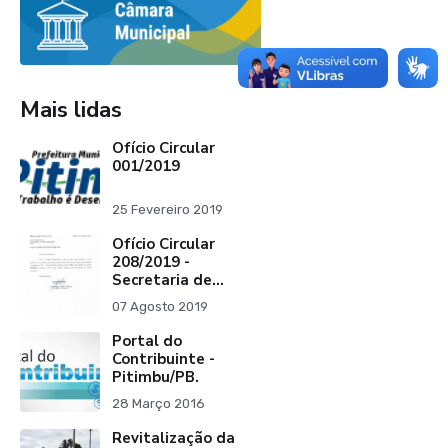
Mais lidas
Ofício Circular
001/2019
25 Fevereiro 2019
Ofício Circular
208/2019 -
Secretaria de
Finanças
07 Agosto 2019
(Assunto:
Arrecadação de
Portal do
Tributos)
Contribuinte -
Pitimbu/PB.
28 Março 2016
Revitalização da