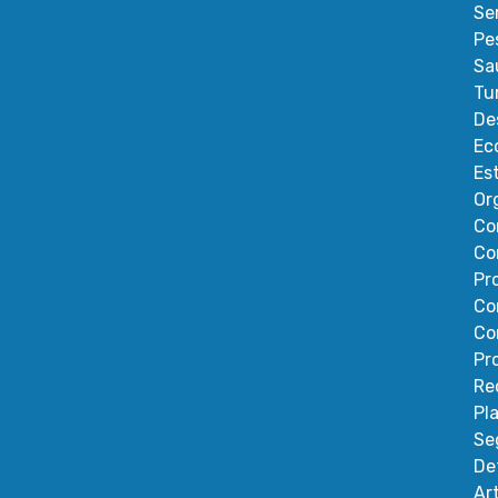
Se
Pe
Sa
Tu
De
Ec
Es
Or
Co
Co
Pr
Co
Co
Pr
Re
Pl
Se
De
Ar