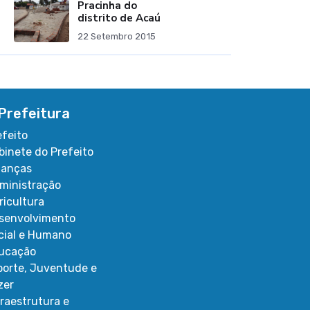
Pracinha do
distrito de Acaú
22 Setembro 2015
Prefeitura
efeito
binete do Prefeito
nanças
ministração
ricultura
senvolvimento
cial e Humano
ucação
porte, Juventude e
zer
fraestrutura e