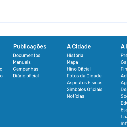
Publicações
A Cidade
A 
Documentos
História
Pr
Manuais
Mapa
Ga
co
Campanhas
Hino Oficial
Fi
ão
Diário oficial
Fotos da Cidade
Ad
Aspectos Físicos
Ag
Símbolos Oficiais
De
Notícias
So
Ed
Es
La
In