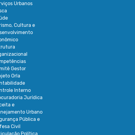
rviços Urbanos
sca
úde
rismo, Cultura e
senvolvimento
onômico
trutura
ganizacional
mpetências
mitê Gestor
ojeto Orla
ntabilidade
ntrole Interno
ocuradoria Jurídica
ceita e
anejamento Urbano
gurança Pública e
fesa Civil
ticulação Política