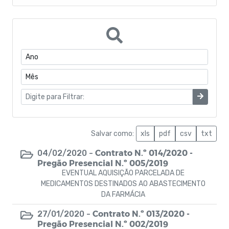
Doações
Manuais
Diário oficial
Editais
Protocolos SIOPS - 2014
Protocolos SIOPS - 2015
Salvar como:
xls
pdf
csv
txt
Contrato N.º 014/2020 -
04/02/2020 -
Gestão de Governança
Pregão Presencial N.º 005/2019
EVENTUAL AQUISIÇÃO PARCELADA DE
Carta de Serviços
MEDICAMENTOS DESTINADOS AO ABASTECIMENTO
DA FARMÁCIA
Coronavírus
Contrato N.º 013/2020 -
27/01/2020 -
Pregão Presencial N.º 002/2019